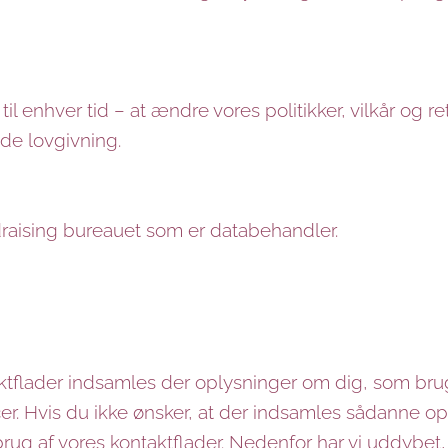
 til enhver tid – at ændre vores politikker, vilkår og re
de lovgivning.
draising bureauet som er databehandler.
tflader indsamles der oplysninger om dig, som bruge
r. Hvis du ikke ønsker, at der indsamles sådanne opl
ug af vores kontaktflader. Nedenfor har vi uddybet, 