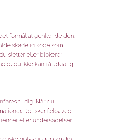
 det formål at genkende den,
eholde skadelig kode som
du sletter eller blokerer
ndhold, du ikke kan få adgang
føres til dig. Når du
tioner. Det sker f.eks. ved
rrencer eller undersøgelser,
tekniske oplysninger om din