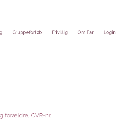
ng
Gruppeforløb
Frivillig
Om Far
Login
og forældre, CVR-nr.