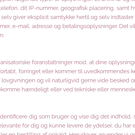
telefon, dit IP-nummer, geografisk placering, samt hv
u selv giver eksplicit samtykke hertil og selv indtast
r, e-mail, adresse og betalingsoplysninger. Det vil 
m.
ganisatoriske foranstaltninger mod, at dine oplysning
rt, fortabt, forringet eller kommer til uvedkommendes 
d lovgivningen og vil naturligvid gerne vide besked 
rekomme hændeligt eller ved tekniske eller menneskel
identificere dig som bruger og vise dig det indhold, 
levante for dig og kunne levere de ydelser, du har ef
er en bestilling af opkald. Herudover anvender vi op