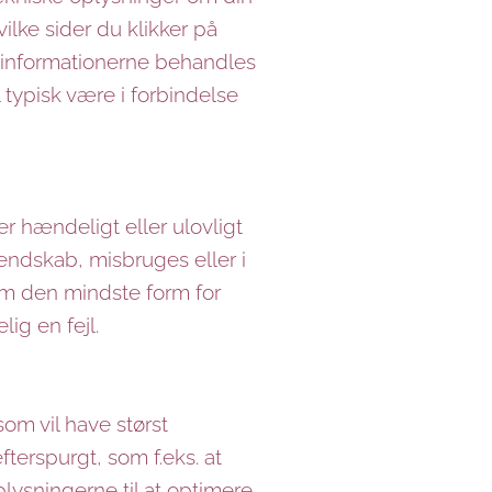
ilke sider du klikker på
er informationerne behandles
typisk være i forbindelse
er hændeligt eller ulovligt
kendskab, misbruges eller i
om den mindste form for
ig en fejl.
som vil have størst
terspurgt, som f.eks. at
lysningerne til at optimere