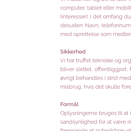
computer, tablet eller mobil
(interesser). I det omfang d
desuden: Navn, telefonnumme
med oprettelse som medle
Sikkerhed
Vi har truffet tekniske og or
bliver slettet, offentliggjo
øvrigt behandles i strid me
misbrug, hvis det skulle fo
Formål
Oplysningerne bruges til at 
sandsynlighed for at være re
fremsende et nyhedsbrev ell