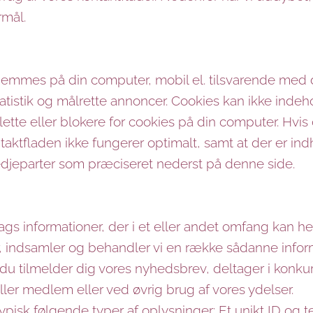
rmål.
 gemmes på din computer, mobil el. tilsvarende med
statistik og målrette annoncer. Cookies kan ikke ind
 slette eller blokere for cookies på din computer. Hvis 
ontaktfladen ikke fungerer optimalt, samt at der er i
redjeparter som præciseret nederst på denne side.
ags informationer, der i et eller andet omfang kan hen
, indsamler og behandler vi en række sådanne informa
s du tilmelder dig vores nyhedsbrev, deltager i konku
ller medlem eller ved øvrig brug af vores ydelser.
ypisk følgende typer af oplysninger: Et unikt ID og 