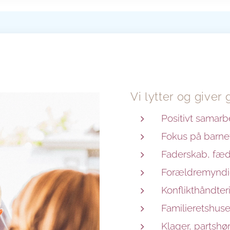
Vi lytter og give
Positivt samar
Fokus på barnet
Faderskab, fædr
Forældremyndi
Konflikthåndte
Familieretshuse
Klager, partshø