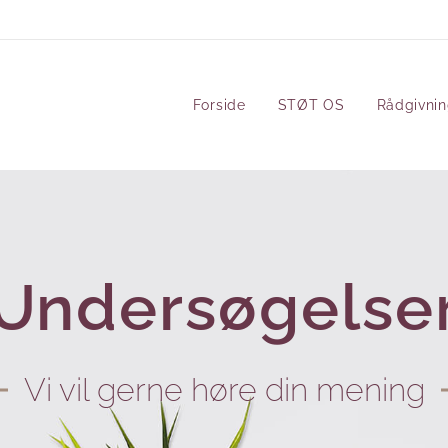
Forside
STØT OS
Rådgivni
Undersøgelse
Vi vil gerne høre din mening