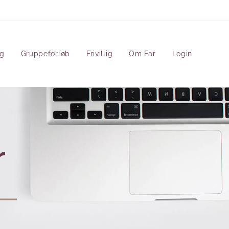
ng
Gruppeforløb
Frivillig
Om Far
Login
r